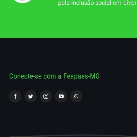
pela inclusão social em dive
Conecte-se com a Feapaes-MG