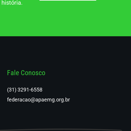
história.
Fale Conosco
(31) 3291-6558
federacao@apaemg.org.br