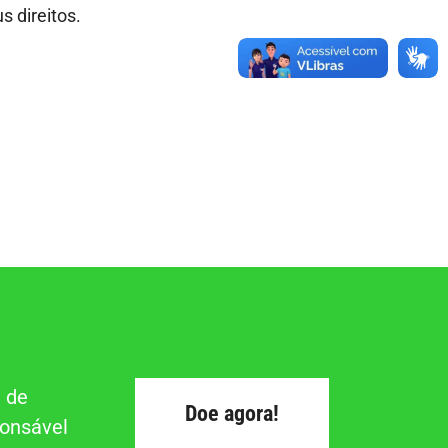
 direitos.
 de
Doe agora!
ponsável