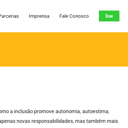
Parcerias
Imprensa
Fale Conosco
Doe
 como a inclusão promove autonomia, autoestima,
ão apenas novas responsabilidades, mas também mais