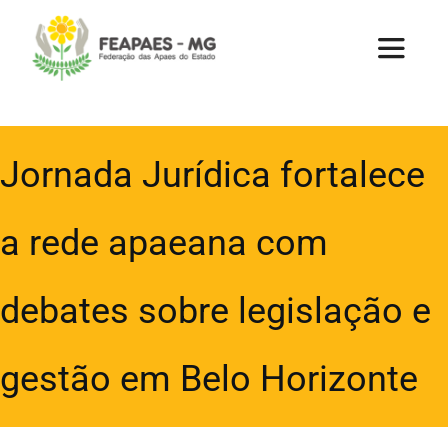
Ir
para
Toggle
Navigat
o
conteúdo
Home
Jornada Jurídica fortalece
A Federação
a rede apaeana com
Apaes
debates sobre legislação e
Uniapae
gestão em Belo Horizonte
Parcerias