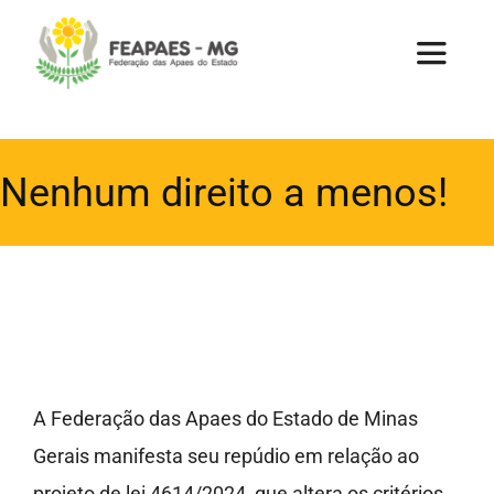
Ir
para
Toggle
Navigat
o
conteúdo
Home
Nenhum direito a menos!
A Federação
Apaes
Uniapae
A Federação das Apaes do Estado de Minas
Parcerias
Gerais manifesta seu repúdio em relação ao
projeto de lei 4614/2024, que altera os critérios