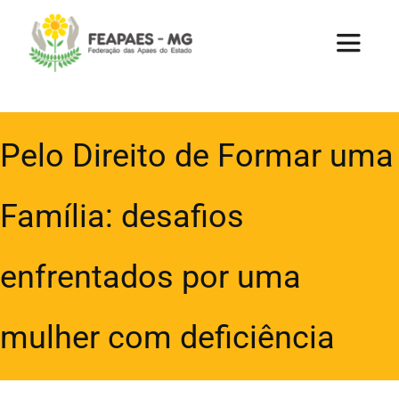
Ir
para
Toggle
Navigat
o
conteúdo
Home
Pelo Direito de Formar uma
A Federação
Família: desafios
Apaes
enfrentados por uma
Uniapae
mulher com deficiência
Parcerias