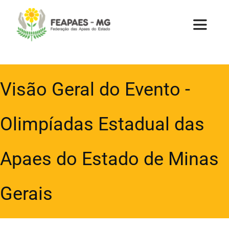
Ir
para
Toggle
Navigat
o
conteúdo
Home
Visão Geral do Evento -
A Federação
Olimpíadas Estadual das
Apaes
Apaes do Estado de Minas
Uniapae
Gerais
Parcerias